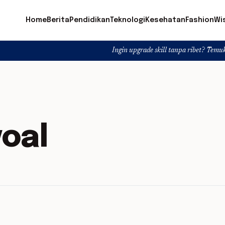
Home
Berita
Pendidikan
Teknologi
Kesehatan
Fashion
Wi
Ingin upgrade skill tanpa ribet? Temukan kelas se
voal