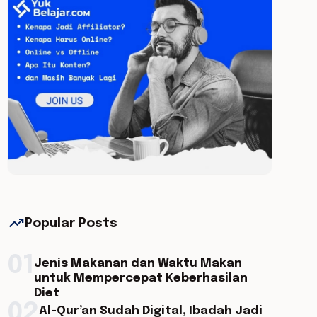
trending_up
Popular Posts
01
Jenis Makanan dan Waktu Makan
untuk Mempercepat Keberhasilan
Diet
02
Al-Qur’an Sudah Digital, Ibadah Jadi