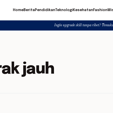
Home
Berita
Pendidikan
Teknologi
Kesehatan
Fashion
Wi
Ingin upgrade skill tanpa ribet? Temukan kelas seru 
ak jauh