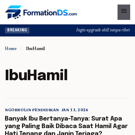
menu
Ingin upgrade skill tanpa ribet? T
BREAKING
Home
/
IbuHamil
IbuHamil
NGOBROLIN PENDIDIKAN
•
JAN 13, 2026
5 min read
Banyak Ibu Bertanya-Tanya: Surat Apa
yang Paling Baik Dibaca Saat Hamil Agar
Hati Tenang dan Janin Terjaga?