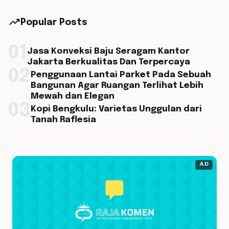
trending_up
Popular Posts
01
Jasa Konveksi Baju Seragam Kantor
Jakarta Berkualitas Dan Terpercaya
02
Penggunaan Lantai Parket Pada Sebuah
Bangunan Agar Ruangan Terlihat Lebih
Mewah dan Elegan
03
Kopi Bengkulu: Varietas Unggulan dari
Tanah Raflesia
AD