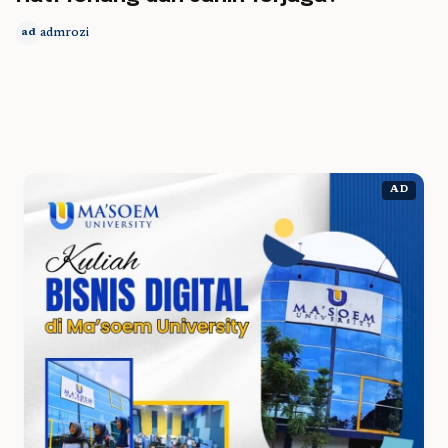
admrozi
ad
AD