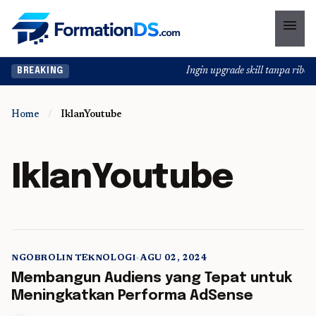
menu
Ingin upgrade skill tanpa ribet?
BREAKING
Home
/
IklanYoutube
IklanYoutube
NGOBROLIN TEKNOLOGI
•
AGU 02, 2024
5 min read
Membangun Audiens yang Tepat untuk
Meningkatkan Performa AdSense