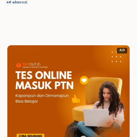
admrozi
ad
AD