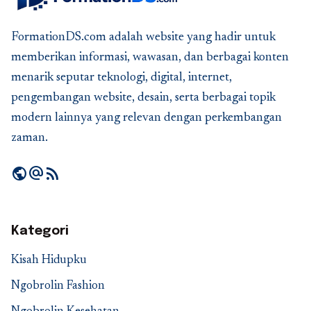
FormationDS.com adalah website yang hadir untuk
memberikan informasi, wawasan, dan berbagai konten
menarik seputar teknologi, digital, internet,
pengembangan website, desain, serta berbagai topik
modern lainnya yang relevan dengan perkembangan
zaman.
public
alternate_email
rss_feed
Kategori
Kisah Hidupku
Ngobrolin Fashion