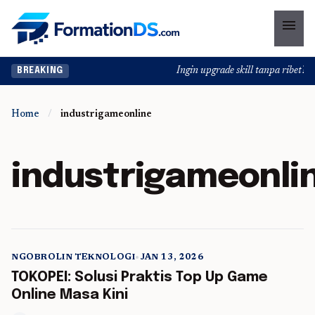
menu
Ingin upgrade skill tanpa ribet? Te
BREAKING
Home
/
industrigameonline
industrigameonli
NGOBROLIN TEKNOLOGI
•
JAN 13, 2026
5 min read
TOKOPEI: Solusi Praktis Top Up Game
Online Masa Kini