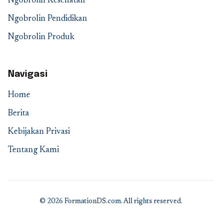
Ngobrolin Kesehatan
Ngobrolin Pendidikan
Ngobrolin Produk
Navigasi
Home
Berita
Kebijakan Privasi
Tentang Kami
© 2026 FormationDS.com. All rights reserved.