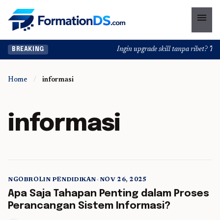
menu
Ingin upgrade skill tanpa ribet? Temuk
BREAKING
Home
/
informasi
informasi
NGOBROLIN PENDIDIKAN
•
NOV 26, 2025
5 min read
Apa Saja Tahapan Penting dalam Proses
Perancangan Sistem Informasi?