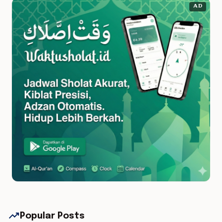
AD
trending_up
Popular Posts