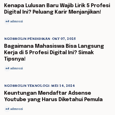
5 min read
Kenapa Lulusan Baru Wajib Lirik 5 Profesi
Digital Ini? Peluang Karir Menjanjikan!
admrozi
ad
NGOBROLIN PENDIDIKAN
•
OKT 07, 2025
5 min read
Bagaimana Mahasiswa Bisa Langsung
Kerja di 5 Profesi Digital Ini? Simak
Tipsnya!
admrozi
ad
NGOBROLIN TEKNOLOGI
•
MEI 14, 2024
5 min read
Keuntungan Mendaftar Adsense
Youtube yang Harus Diketahui Pemula
admrozi
ad