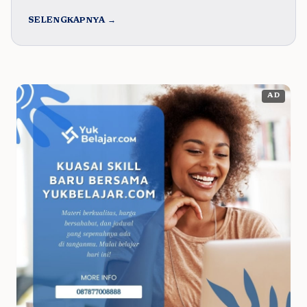
SELENGKAPNYA →
AD