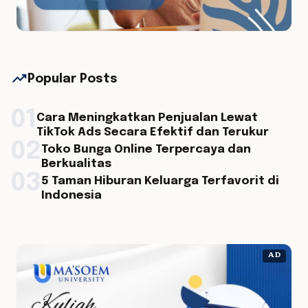
trending_up
Popular Posts
01
Cara Meningkatkan Penjualan Lewat
TikTok Ads Secara Efektif dan Terukur
02
Toko Bunga Online Terpercaya dan
Berkualitas
03
5 Taman Hiburan Keluarga Terfavorit di
Indonesia
AD