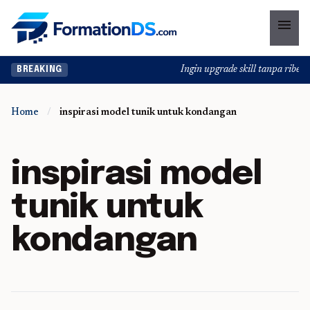
menu
Ingin upgrade skill tanpa ribet? 
BREAKING
Home
/
inspirasi model tunik untuk kondangan
inspirasi model
tunik untuk
kondangan