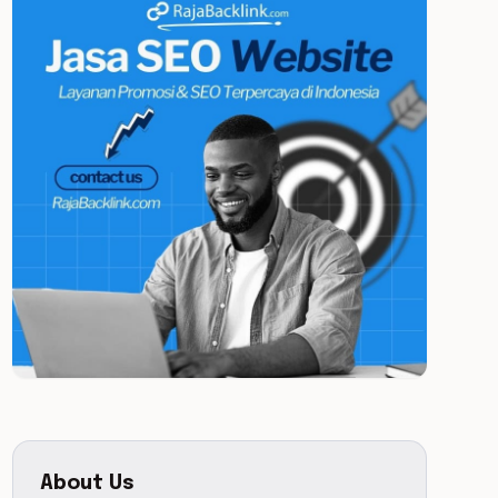
About Us