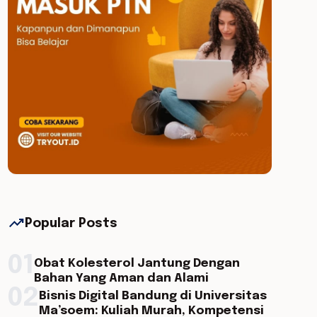
trending_up
Popular Posts
01
Obat Kolesterol Jantung Dengan
Bahan Yang Aman dan Alami
02
Bisnis Digital Bandung di Universitas
Ma’soem: Kuliah Murah, Kompetensi