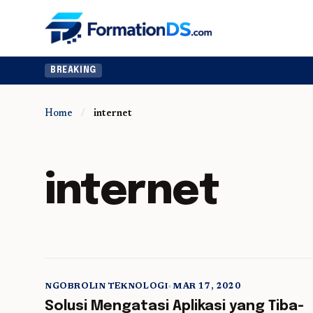
BREAKING
Home
/
internet
internet
NGOBROLIN TEKNOLOGI
•
MAR 17, 2020
5 min read
Solusi Mengatasi Aplikasi yang Tiba-