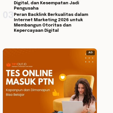
Digital, dan Kesempatan Jadi
Pengusaha
03
Peran Backlink Berkualitas dalam
Internet Marketing 2026 untuk
Membangun Otoritas dan
Kepercayaan Digital
AD