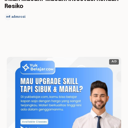
Resiko
admrozi
ad
AD