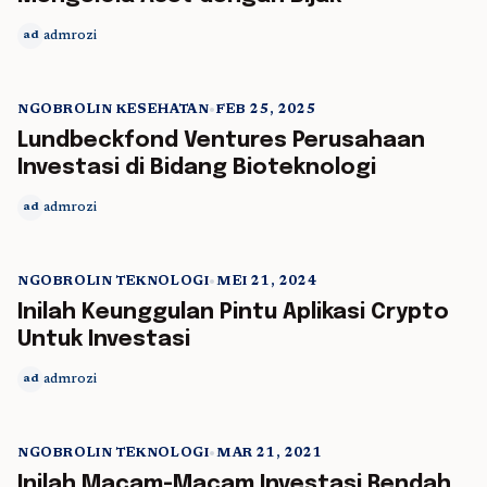
admrozi
ad
NGOBROLIN KESEHATAN
•
FEB 25, 2025
5 min read
Lundbeckfond Ventures Perusahaan
Investasi di Bidang Bioteknologi
admrozi
ad
NGOBROLIN TEKNOLOGI
•
MEI 21, 2024
5 min read
Inilah Keunggulan Pintu Aplikasi Crypto
Untuk Investasi
admrozi
ad
NGOBROLIN TEKNOLOGI
•
MAR 21, 2021
5 min read
Inilah Macam-Macam Investasi Rendah