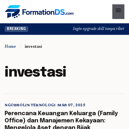
menu
Ingin upgrade skill tanpa ribet? T
BREAKING
Home
/
investasi
investasi
NGOBROLIN TEKNOLOGI
•
MAR 07, 2025
5 min read
Perencana Keuangan Keluarga (Family
Office) dan Manajemen Kekayaan:
Mengelola Aset dengan Bijak