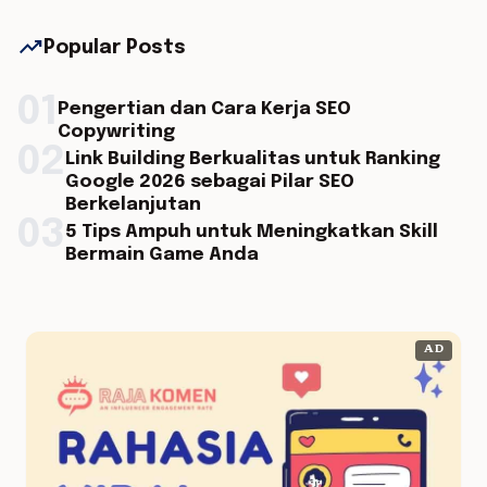
trending_up
Popular Posts
01
Pengertian dan Cara Kerja SEO
Copywriting
02
Link Building Berkualitas untuk Ranking
Google 2026 sebagai Pilar SEO
Berkelanjutan
03
5 Tips Ampuh untuk Meningkatkan Skill
Bermain Game Anda
AD