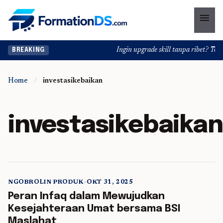
menu
Ingin upgrade skill tanpa ribet? Temuk
BREAKING
Home
/
investasikebaikan
investasikebaikan
NGOBROLIN PRODUK
•
OKT 31, 2025
5 min read
Peran Infaq dalam Mewujudkan
Kesejahteraan Umat bersama BSI
Maslahat