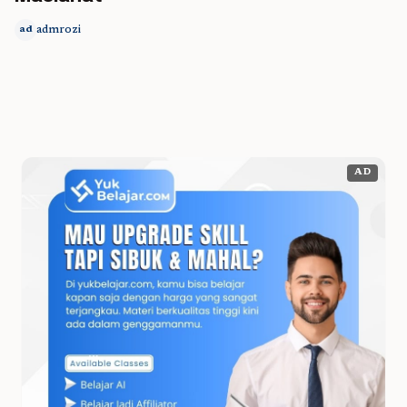
admrozi
ad
AD