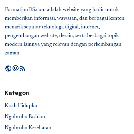
FormationDS.com adalah website yang hadir untuk
memberikan informasi, wawasan, dan berbagai konten
menarik seputar teknologi, digital, internet,
pengembangan website, desain, serta berbagai topik
modern lainnya yang relevan dengan perkembangan
zaman.
public
alternate_email
rss_feed
Kategori
Kisah Hidupku
Ngobrolin Fashion
Ngobrolin Kesehatan