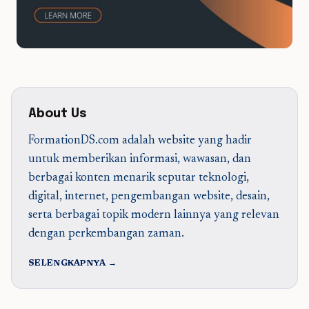
About Us
FormationDS.com adalah website yang hadir
untuk memberikan informasi, wawasan, dan
berbagai konten menarik seputar teknologi,
digital, internet, pengembangan website, desain,
serta berbagai topik modern lainnya yang relevan
dengan perkembangan zaman.
SELENGKAPNYA →