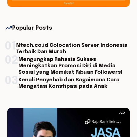
trending_up
Popular Posts
01
Ntech.co.id Colocation Server Indonesia
Terbaik Dan Murah
02
Mengungkap Rahasia Sukses
Meningkatkan Promosi Diri di Media
Sosial yang Memikat Ribuan Followers!
03
Kenali Penyebab dan Bagaimana Cara
Mengatasi Konstipasi pada Anak
AD