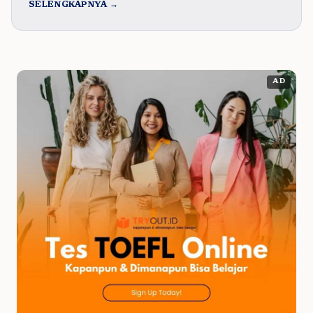
SELENGKAPNYA →
AD