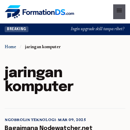
menu
Ingin upgrade skill tanpa ribet? Tem
BREAKING
Home
/
jaringan komputer
jaringan
komputer
NGOBROLIN TEKNOLOGI
•
MAR 09, 2025
5 min read
Bagaimana Nodewatcher.net