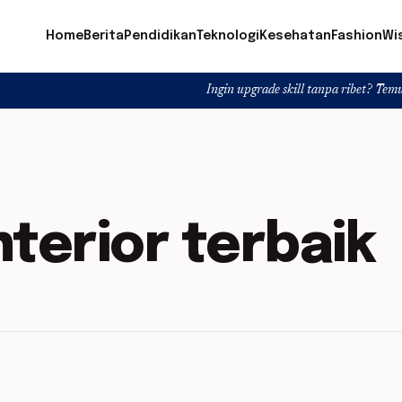
Home
Berita
Pendidikan
Teknologi
Kesehatan
Fashion
Wi
Ingin upgrade skill tanpa ribet? Temukan kelas s
nterior terbaik