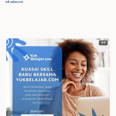
admrozi
ad
AD