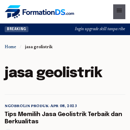
menu
Ingin upgrade skill tanpa ribet? T
BREAKING
Home
/
jasa geolistrik
jasa geolistrik
NGOBROLIN PRODUK
•
APR 08, 2023
5 min read
Tips Memilih Jasa Geolistrik Terbaik dan
Berkualitas