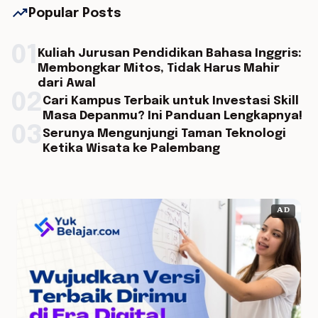
trending_up
Popular Posts
01
Kuliah Jurusan Pendidikan Bahasa Inggris:
Membongkar Mitos, Tidak Harus Mahir
dari Awal
02
Cari Kampus Terbaik untuk Investasi Skill
Masa Depanmu? Ini Panduan Lengkapnya!
03
Serunya Mengunjungi Taman Teknologi
Ketika Wisata ke Palembang
AD