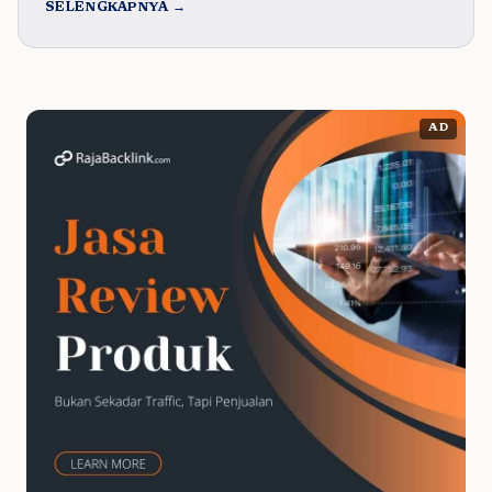
SELENGKAPNYA →
AD