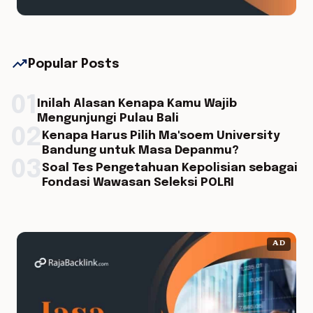
trending_up
Popular Posts
01
Inilah Alasan Kenapa Kamu Wajib
Mengunjungi Pulau Bali
02
Kenapa Harus Pilih Ma'soem University
Bandung untuk Masa Depanmu?
03
Soal Tes Pengetahuan Kepolisian sebagai
Fondasi Wawasan Seleksi POLRI
AD