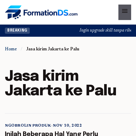
menu
Ingin upgrade skill tanpa ribet? 
BREAKING
Home
/
Jasa kirim Jakarta ke Palu
Jasa kirim
Jakarta ke Palu
NGOBROLIN PRODUK
•
NOV 10, 2022
5 min read
Inilah Beberapa Hal Yang Perlu