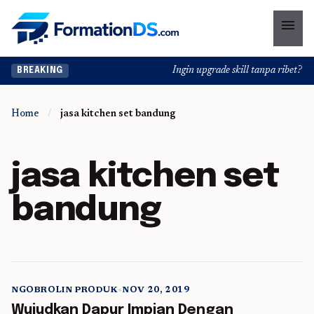
menu
Ingin upgrade skill tanpa ribet? Tem
BREAKING
Home
/
jasa kitchen set bandung
jasa kitchen set
bandung
NGOBROLIN PRODUK
•
NOV 20, 2019
5 min read
Wujudkan Dapur Impian Dengan