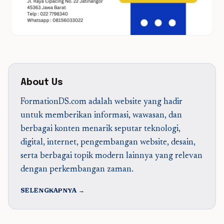
About Us
FormationDS.com adalah website yang hadir
untuk memberikan informasi, wawasan, dan
berbagai konten menarik seputar teknologi,
digital, internet, pengembangan website, desain,
serta berbagai topik modern lainnya yang relevan
dengan perkembangan zaman.
SELENGKAPNYA →