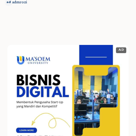
admrozi
ad
AD