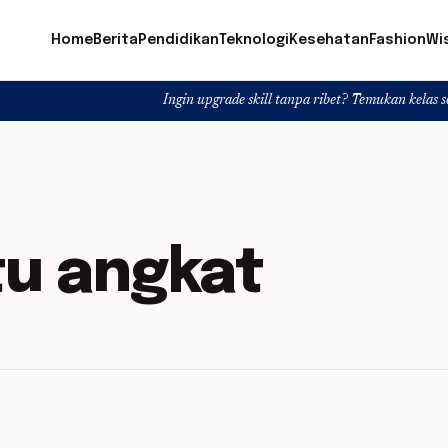
Home
Berita
Pendidikan
Teknologi
Kesehatan
Fashion
Wi
Ingin upgrade skill tanpa ribet? Temukan kelas seru dan materi
tu angkat