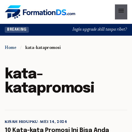
menu
Ingin upgrade skill tanpa ribet? Tem
BREAKING
Home
/
kata-katapromosi
kata-
katapromosi
KISAH HIDUPKU
•
MEI 14, 2024
5 min read
10 Kata-kata Promosi Ini Bisa Anda