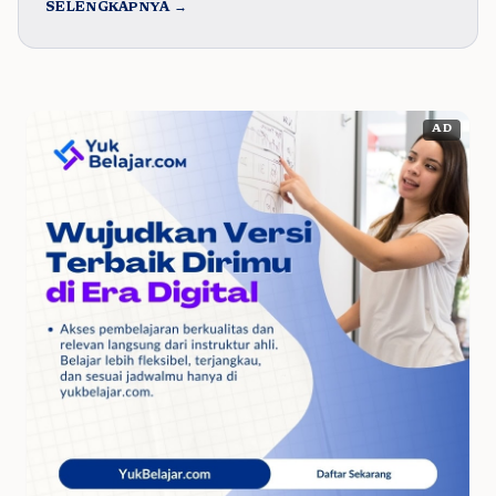
SELENGKAPNYA →
AD