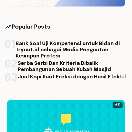
trending_up
Popular Posts
01
Bank Soal Uji Kompetensi untuk Bidan di
Tryout.id sebagai Media Penguatan
Kesiapan Profesi
02
Serba Serbi Dan Kriteria Dibalik
Pembangunan Sebuah Kubah Masjid
03
Jual Kopi Kuat Ereksi dengan Hasil Efektif
AD