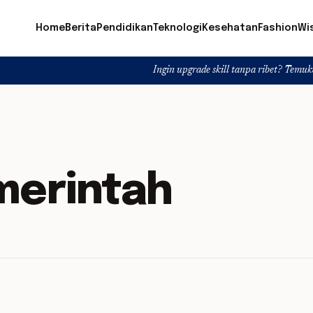
Home
Berita
Pendidikan
Teknologi
Kesehatan
Fashion
Wi
Ingin upgrade skill tanpa ribet? Temukan kelas ser
merintah