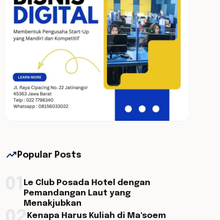
trending_up
Popular Posts
01
Le Club Posada Hotel dengan
Pemandangan Laut yang
Menakjubkan
02
Kenapa Harus Kuliah di Ma'soem