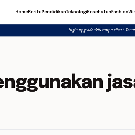
Home
Berita
Pendidikan
Teknologi
Kesehatan
Fashion
Wi
Ingin upgrade skill tanpa ribet? Temukan kelas se
enggunakan jas