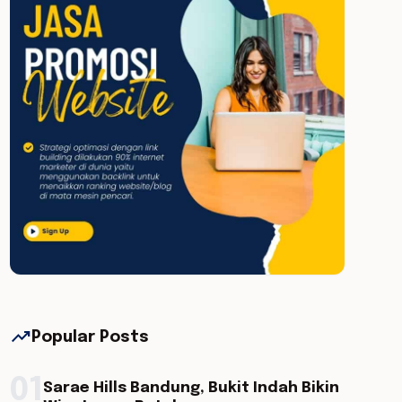
trending_up
Popular Posts
01
Sarae Hills Bandung, Bukit Indah Bikin