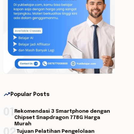
trending_up
Popular Posts
01
Rekomendasi 3 Smartphone dengan
Chipset Snapdragon 778G Harga
Murah
02
Tujuan Pelatihan Pengelolaan