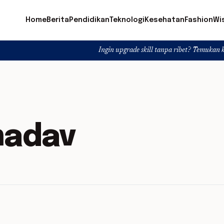
Home
Berita
Pendidikan
Teknologi
Kesehatan
Fashion
Wi
Ingin upgrade skill tanpa ribet? Temukan kelas seru dan
madav