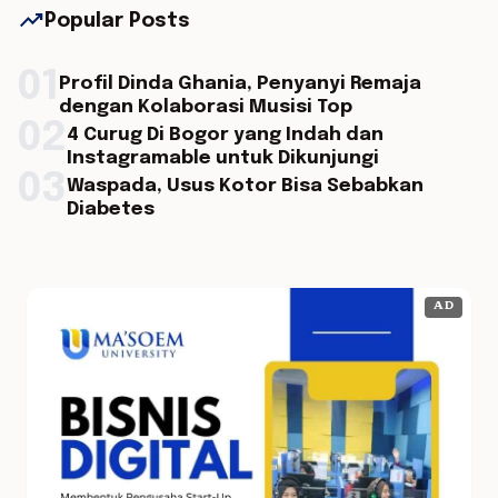
trending_up
Popular Posts
01
Profil Dinda Ghania, Penyanyi Remaja
dengan Kolaborasi Musisi Top
02
4 Curug Di Bogor yang Indah dan
Instagramable untuk Dikunjungi
03
Waspada, Usus Kotor Bisa Sebabkan
Diabetes
AD