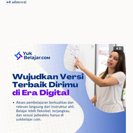
admrozi
ad
AD