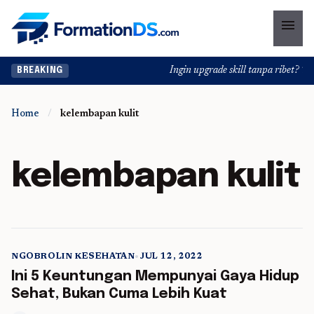
menu
Ingin upgrade skill tanpa ribet? Temu
BREAKING
Home
/
kelembapan kulit
kelembapan kulit
NGOBROLIN KESEHATAN
•
JUL 12, 2022
5 min read
Ini 5 Keuntungan Mempunyai Gaya Hidup
Sehat, Bukan Cuma Lebih Kuat