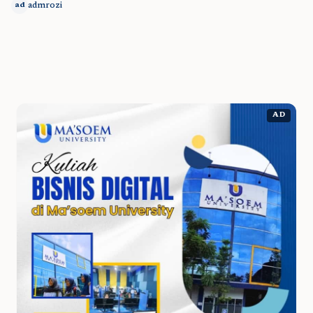
admrozi
ad
AD