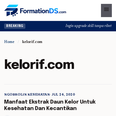
menu
Ingin upgrade skill tanpa ribet? T
BREAKING
Home
/
kelorif.com
kelorif.com
NGOBROLIN KESEHATAN
•
JUL 24, 2020
5 min read
Manfaat Ekstrak Daun Kelor Untuk
Kesehatan Dan Kecantikan