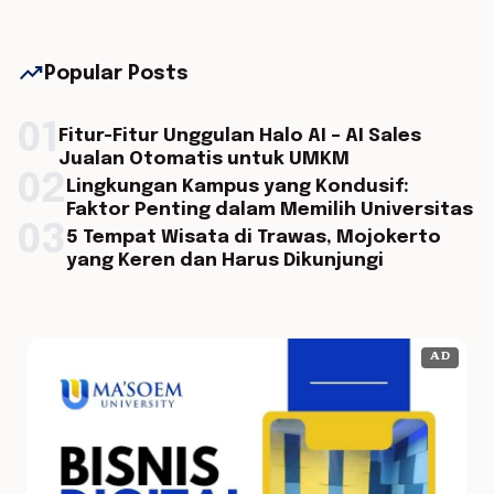
trending_up
Popular Posts
01
Fitur-Fitur Unggulan Halo AI – AI Sales
Jualan Otomatis untuk UMKM
02
Lingkungan Kampus yang Kondusif:
Faktor Penting dalam Memilih Universitas
03
5 Tempat Wisata di Trawas, Mojokerto
yang Keren dan Harus Dikunjungi
AD