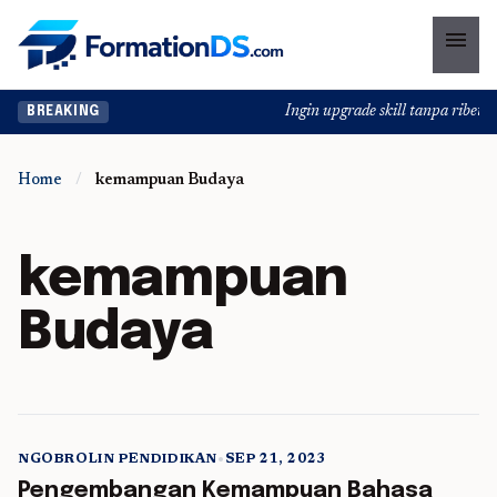
menu
Ingin upgrade skill tanpa ribet? 
BREAKING
Home
/
kemampuan Budaya
kemampuan
Budaya
NGOBROLIN PENDIDIKAN
•
SEP 21, 2023
5 min read
Pengembangan Kemampuan Bahasa