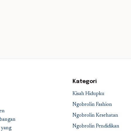
Kategori
Kisah Hidupku
Ngobrolin Fashion
en
Ngobrolin Kesehatan
embangan
Ngobrolin Pendidikan
a yang