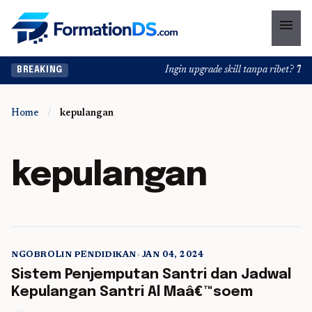
menu
Ingin upgrade skill tanpa ribet? Temu
BREAKING
Home
/
kepulangan
kepulangan
NGOBROLIN PENDIDIKAN
•
JAN 04, 2024
5 min read
Sistem Penjemputan Santri dan Jadwal
Kepulangan Santri Al Maâ€™soem