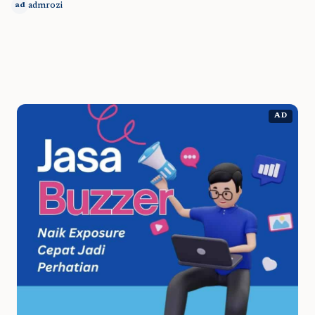
admrozi
ad
AD