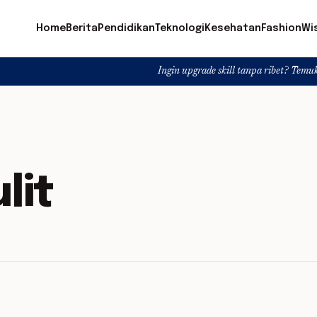
Home
Berita
Pendidikan
Teknologi
Kesehatan
Fashion
Wi
Ingin upgrade skill tanpa ribet? Temukan kelas 
lit