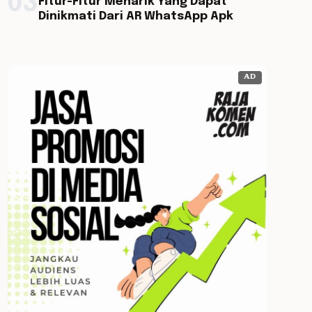
03
Fitur-Fitur Menarik Yang Dapat
Dinikmati Dari AR WhatsApp Apk
AD