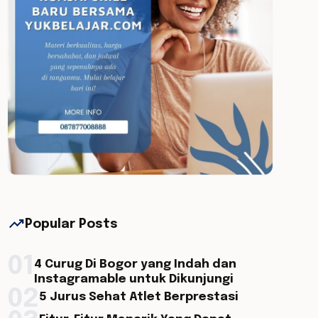
trending_up
Popular Posts
01
4 Curug Di Bogor yang Indah dan
Instagramable untuk Dikunjungi
02
5 Jurus Sehat Atlet Berprestasi