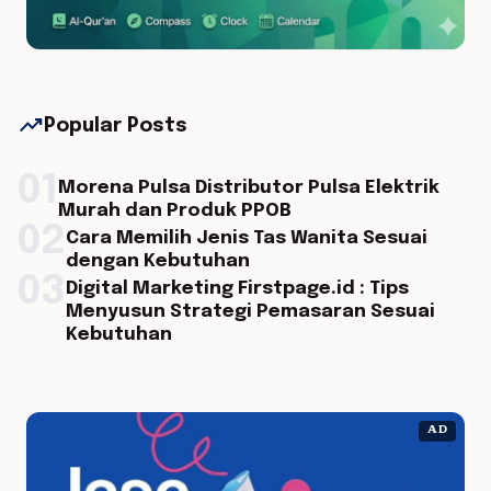
trending_up
Popular Posts
01
Morena Pulsa Distributor Pulsa Elektrik
Murah dan Produk PPOB
02
Cara Memilih Jenis Tas Wanita Sesuai
dengan Kebutuhan
03
Digital Marketing Firstpage.id : Tips
Menyusun Strategi Pemasaran Sesuai
Kebutuhan
AD