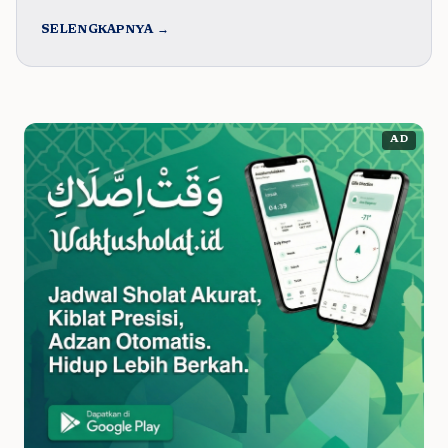
SELENGKAPNYA →
AD