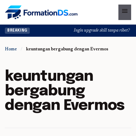
menu
Ingin upgrade skill tanpa ribet? Tem
BREAKING
Home
/
keuntungan bergabung dengan Evermos
keuntungan
bergabung
dengan Evermos