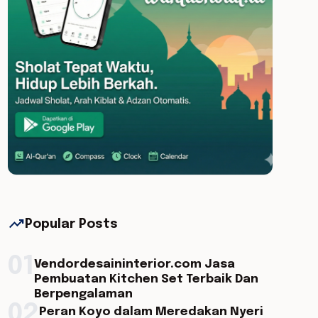
trending_up
Popular Posts
01
Vendordesaininterior.com Jasa
Pembuatan Kitchen Set Terbaik Dan
Berpengalaman
02
Peran Koyo dalam Meredakan Nyeri