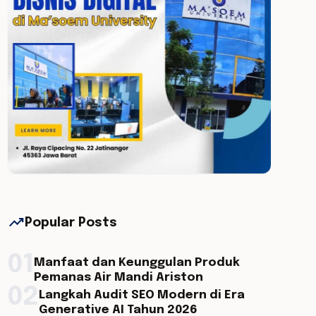
trending_up
Popular Posts
01
Manfaat dan Keunggulan Produk
Pemanas Air Mandi Ariston
02
Langkah Audit SEO Modern di Era
Generative AI Tahun 2026