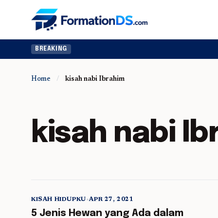
BREAKING
Home
/
kisah nabi Ibrahim
kisah nabi I
KISAH HIDUPKU
•
APR 27, 2021
5 min read
5 Jenis Hewan yang Ada dalam