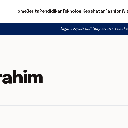
Home
Berita
Pendidikan
Teknologi
Kesehatan
Fashion
Wi
Ingin upgrade skill tanpa ribet? Temukan kelas seru d
brahim