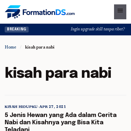
menu
Ingin upgrade skill tanpa ribet? Temu
BREAKING
Home
/
kisah para nabi
kisah para nabi
KISAH HIDUPKU
•
APR 27, 2021
5 min read
5 Jenis Hewan yang Ada dalam Cerita
Nabi dan Kisahnya yang Bisa Kita
Teladani