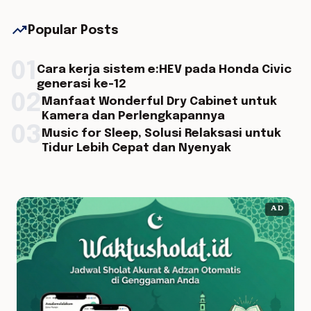
trending_up
Popular Posts
01
Cara kerja sistem e:HEV pada Honda Civic
generasi ke-12
02
Manfaat Wonderful Dry Cabinet untuk
Kamera dan Perlengkapannya
03
Music for Sleep, Solusi Relaksasi untuk
Tidur Lebih Cepat dan Nyenyak
AD