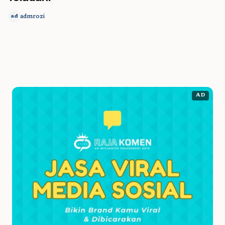
admrozi
ad
AD