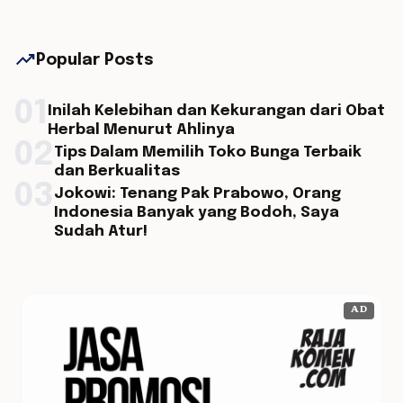
trending_up
Popular Posts
01
Inilah Kelebihan dan Kekurangan dari Obat
Herbal Menurut Ahlinya
02
Tips Dalam Memilih Toko Bunga Terbaik
dan Berkualitas
03
Jokowi: Tenang Pak Prabowo, Orang
Indonesia Banyak yang Bodoh, Saya
Sudah Atur!
AD