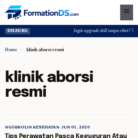
menu
Ingin upgrade skill tanpa ribet? Temu
BREAKING
Home
/
klinik aborsi resmi
klinik aborsi
resmi
NGOBROLIN KESEHATAN
•
JUN 01, 2020
5 min read
Tips Perawatan Pasca Keguguran Atau