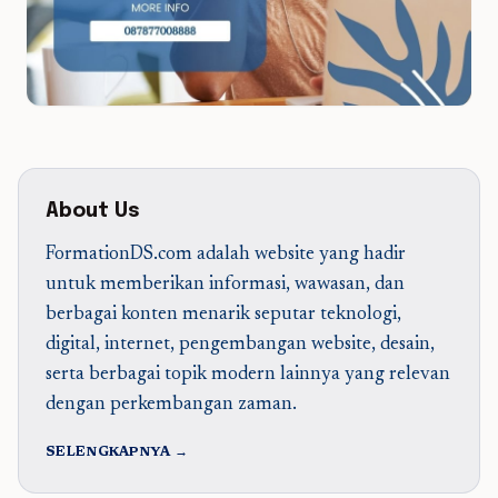
About Us
FormationDS.com adalah website yang hadir
untuk memberikan informasi, wawasan, dan
berbagai konten menarik seputar teknologi,
digital, internet, pengembangan website, desain,
serta berbagai topik modern lainnya yang relevan
dengan perkembangan zaman.
SELENGKAPNYA →