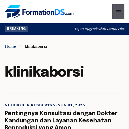
menu
Ingin upgrade skill tanpa ribet? T
BREAKING
Home
/
klinikaborsi
klinikaborsi
NGOBROLIN KESEHATAN
•
NOV 01, 2025
5 min read
Pentingnya Konsultasi dengan Dokter
Kandungan dan Layanan Kesehatan
Reproduksi yang Aman