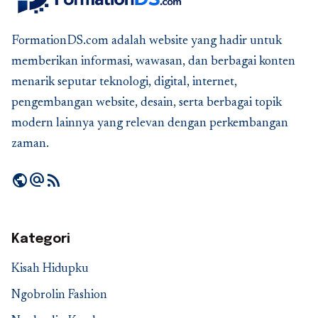
FormationDS.com adalah website yang hadir untuk
memberikan informasi, wawasan, dan berbagai konten
menarik seputar teknologi, digital, internet,
pengembangan website, desain, serta berbagai topik
modern lainnya yang relevan dengan perkembangan
zaman.
public
alternate_email
rss_feed
Kategori
Kisah Hidupku
Ngobrolin Fashion