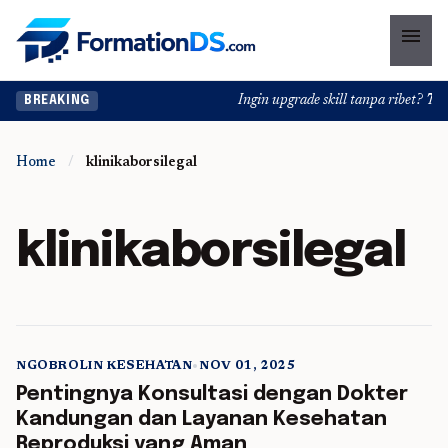
menu
Ingin upgrade skill tanpa ribet? Temu
BREAKING
Home
/
klinikaborsilegal
klinikaborsilegal
NGOBROLIN KESEHATAN
•
NOV 01, 2025
5 min read
Pentingnya Konsultasi dengan Dokter
Kandungan dan Layanan Kesehatan
Reproduksi yang Aman