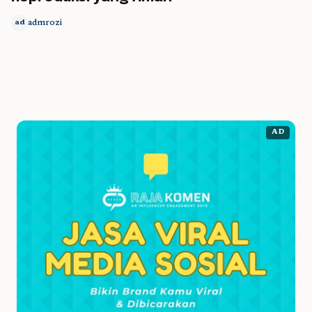
admrozi
ad
AD