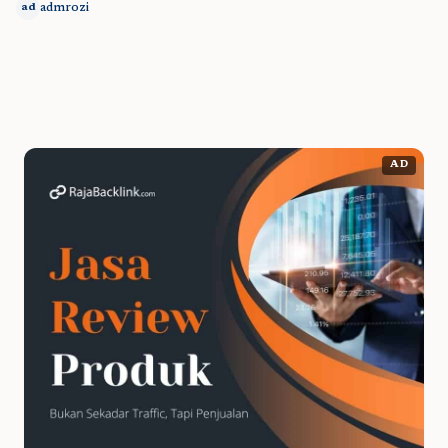
admrozi
ad
AD