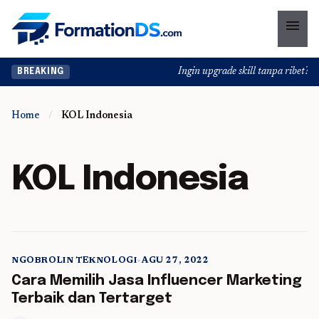
menu
Ingin upgrade skill tanpa ribet? Te
BREAKING
Home
/
KOL Indonesia
KOL Indonesia
NGOBROLIN TEKNOLOGI
•
AGU 27, 2022
5 min read
Cara Memilih Jasa Influencer Marketing
Terbaik dan Tertarget