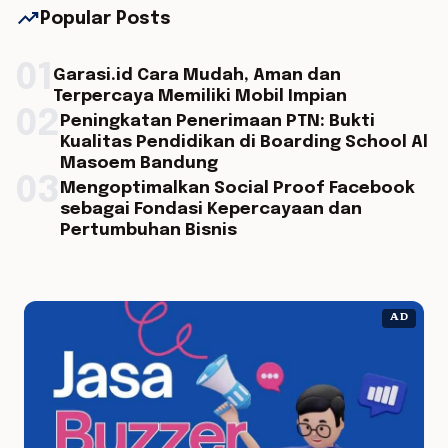
trending_up
Popular Posts
01
Garasi.id Cara Mudah, Aman dan
Terpercaya Memiliki Mobil Impian
02
Peningkatan Penerimaan PTN: Bukti
Kualitas Pendidikan di Boarding School Al
Masoem Bandung
03
Mengoptimalkan Social Proof Facebook
sebagai Fondasi Kepercayaan dan
Pertumbuhan Bisnis
AD