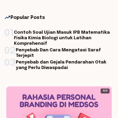
trending_up
Popular Posts
01
Contoh Soal Ujian Masuk IPB Matematika
Fisika Kimia Biologi untuk Latihan
Komprehensif
02
Penyebab Dan Cara Mengatasi Saraf
Terjepit
03
Penyebab dan Gejala Pendarahan Otak
yang Perlu Diwaspadai
AD