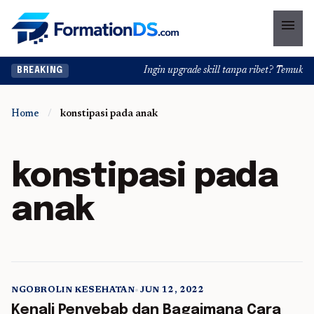
menu
Ingin upgrade skill tanpa ribet? Temukan ke
BREAKING
Home
/
konstipasi pada anak
konstipasi pada
anak
NGOBROLIN KESEHATAN
•
JUN 12, 2022
5 min read
Kenali Penyebab dan Bagaimana Cara