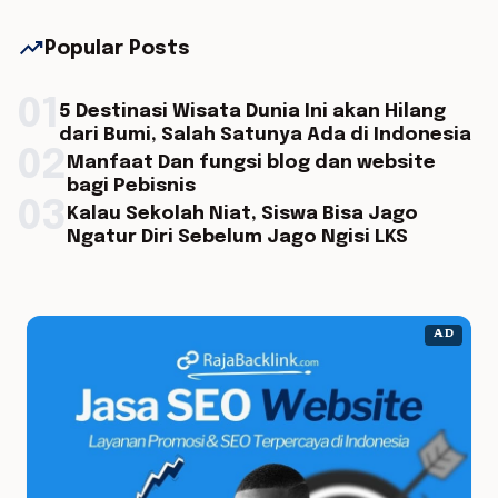
trending_up
Popular Posts
01
5 Destinasi Wisata Dunia Ini akan Hilang
dari Bumi, Salah Satunya Ada di Indonesia
02
Manfaat Dan fungsi blog dan website
bagi Pebisnis
03
Kalau Sekolah Niat, Siswa Bisa Jago
Ngatur Diri Sebelum Jago Ngisi LKS
AD