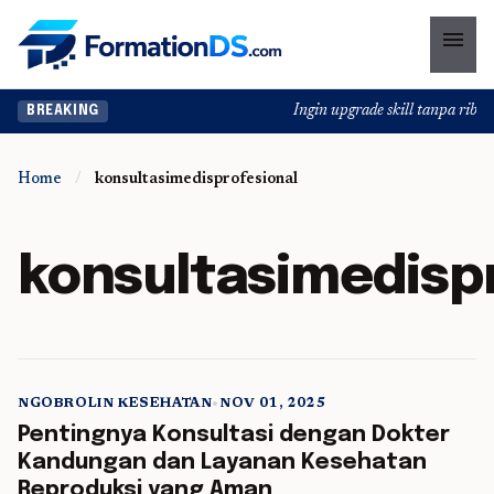
menu
Ingin upgrade skill tanpa ribet? 
BREAKING
Home
/
konsultasimedisprofesional
konsultasimedisp
NGOBROLIN KESEHATAN
•
NOV 01, 2025
5 min read
Pentingnya Konsultasi dengan Dokter
Kandungan dan Layanan Kesehatan
Reproduksi yang Aman