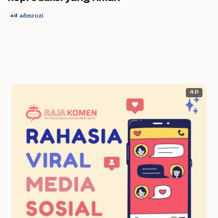
admrozi
ad
AD