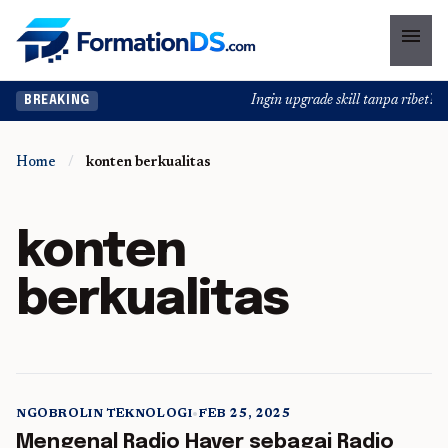
menu
Ingin upgrade skill tanpa ribet? Te
BREAKING
Home
/
konten berkualitas
konten
berkualitas
NGOBROLIN TEKNOLOGI
•
FEB 25, 2025
5 min read
Mengenal Radio Haver sebagai Radio