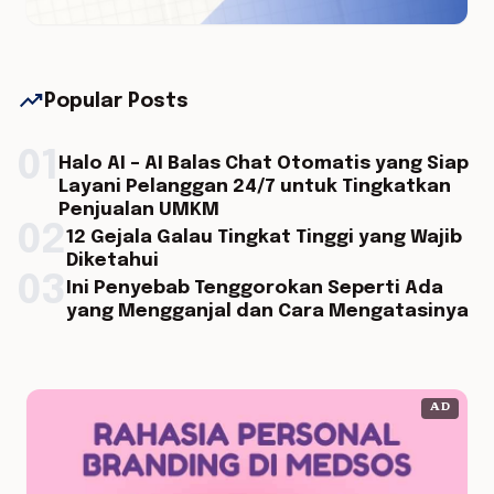
trending_up
Popular Posts
01
Halo AI – AI Balas Chat Otomatis yang Siap
Layani Pelanggan 24/7 untuk Tingkatkan
Penjualan UMKM
02
12 Gejala Galau Tingkat Tinggi yang Wajib
Diketahui
03
Ini Penyebab Tenggorokan Seperti Ada
yang Mengganjal dan Cara Mengatasinya
AD