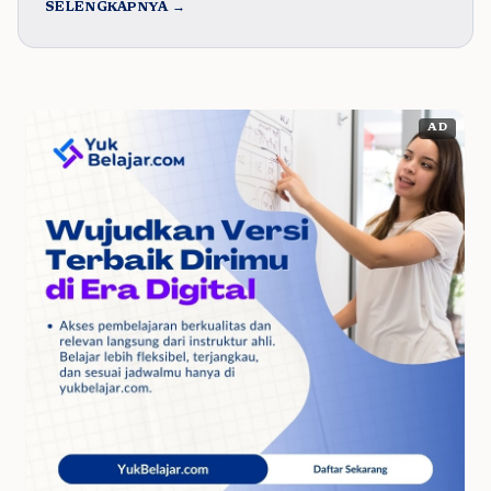
SELENGKAPNYA →
AD