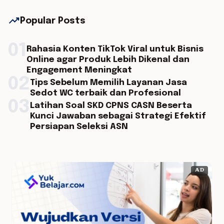
trending_up
Popular Posts
01
Rahasia Konten TikTok Viral untuk Bisnis
Online agar Produk Lebih Dikenal dan
Engagement Meningkat
02
Tips Sebelum Memilih Layanan Jasa
Sedot WC terbaik dan Profesional
03
Latihan Soal SKD CPNS CASN Beserta
Kunci Jawaban sebagai Strategi Efektif
Persiapan Seleksi ASN
AD