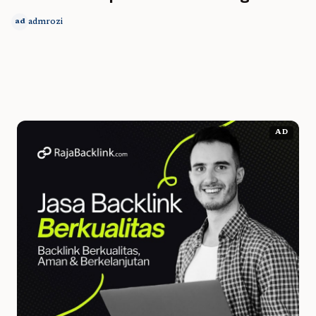
admrozi
ad
AD