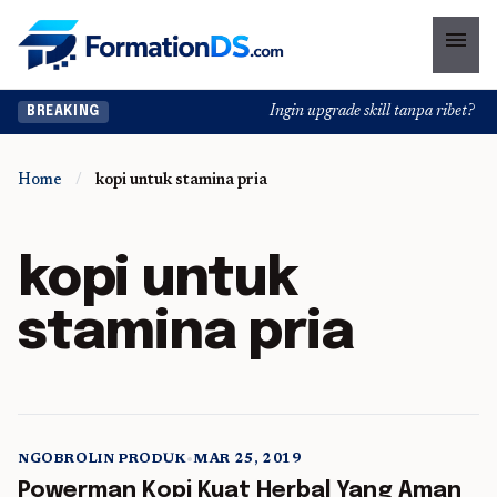
menu
Ingin upgrade skill tanpa ribet? Tem
BREAKING
Home
/
kopi untuk stamina pria
kopi untuk
stamina pria
NGOBROLIN PRODUK
•
MAR 25, 2019
5 min read
Powerman Kopi Kuat Herbal Yang Aman