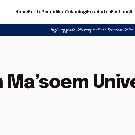
Home
Berita
Pendidikan
Teknologi
Kesehatan
Fashion
Wi
Ingin upgrade skill tanpa ribet? Temukan kelas seru dan mater
 Ma’soem Unive