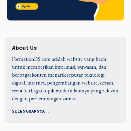
About Us
FormationDS.com adalah website yang hadir
untuk memberikan informasi, wawasan, dan
berbagai konten menarik seputar teknologi,
digital, internet, pengembangan website, desain,
serta berbagai topik modern lainnya yang relevan
dengan perkembangan zaman.
SELENGKAPNYA →