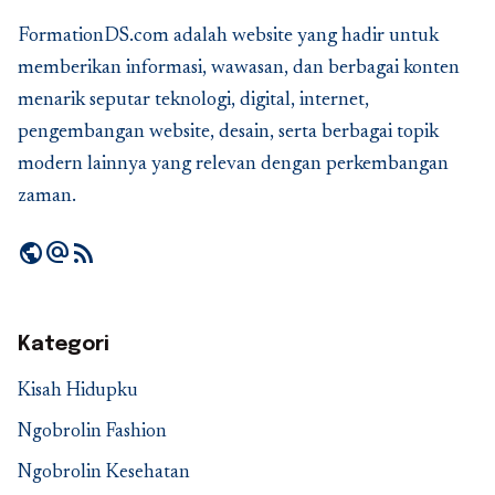
FormationDS.com adalah website yang hadir untuk
memberikan informasi, wawasan, dan berbagai konten
menarik seputar teknologi, digital, internet,
pengembangan website, desain, serta berbagai topik
modern lainnya yang relevan dengan perkembangan
zaman.
public
alternate_email
rss_feed
Kategori
Kisah Hidupku
Ngobrolin Fashion
Ngobrolin Kesehatan