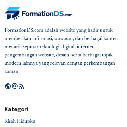
FormationDS.com adalah website yang hadir untuk
memberikan informasi, wawasan, dan berbagai konten
menarik seputar teknologi, digital, internet,
pengembangan website, desain, serta berbagai topik
modern lainnya yang relevan dengan perkembangan
zaman.
public
alternate_email
rss_feed
Kategori
Kisah Hidupku