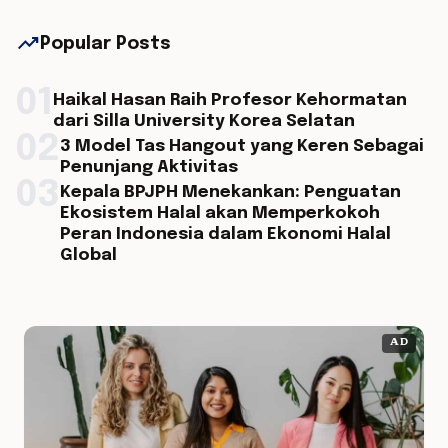
trending_up
Popular Posts
01
Haikal Hasan Raih Profesor Kehormatan
dari Silla University Korea Selatan
02
3 Model Tas Hangout yang Keren Sebagai
Penunjang Aktivitas
03
Kepala BPJPH Menekankan: Penguatan
Ekosistem Halal akan Memperkokoh
Peran Indonesia dalam Ekonomi Halal
Global
AD