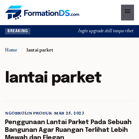
menu
Ingin upgrade skill tanpa ribet? Te
BREAKING
Home
/
lantai parket
lantai parket
NGOBROLIN PRODUK
•
MAR 25, 2023
5 min read
Penggunaan Lantai Parket Pada Sebuah
Bangunan Agar Ruangan Terlihat Lebih
Mewah dan Elegan