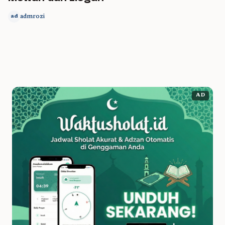
admrozi
ad
AD