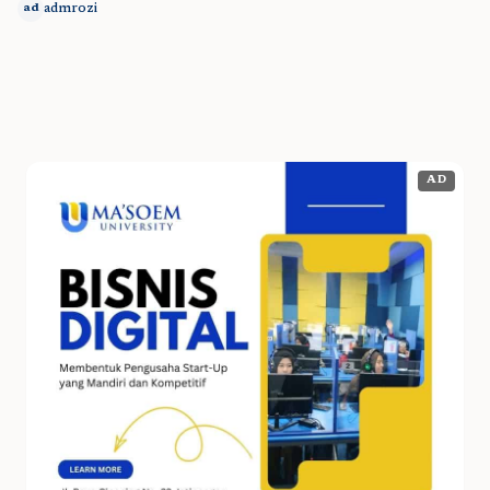
admrozi
ad
AD