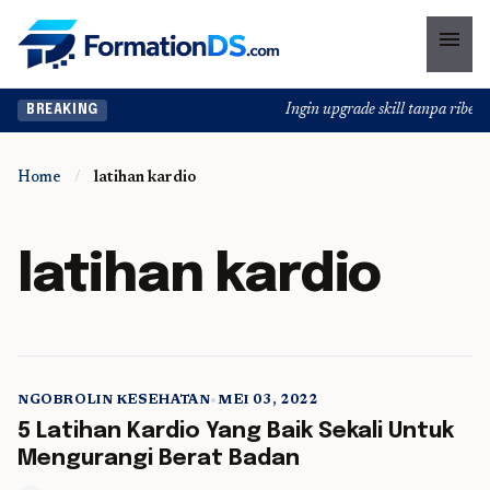
menu
Ingin upgrade skill tanpa ribet? 
BREAKING
Home
/
latihan kardio
latihan kardio
NGOBROLIN KESEHATAN
•
MEI 03, 2022
5 min read
5 Latihan Kardio Yang Baik Sekali Untuk
Mengurangi Berat Badan