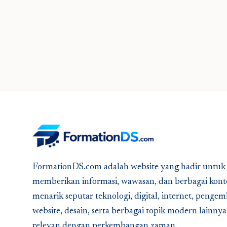
FormationDS.com adalah website yang hadir untuk
memberikan informasi, wawasan, dan berbagai kont
menarik seputar teknologi, digital, internet, peng
website, desain, serta berbagai topik modern lainny
relevan dengan perkembangan zaman.