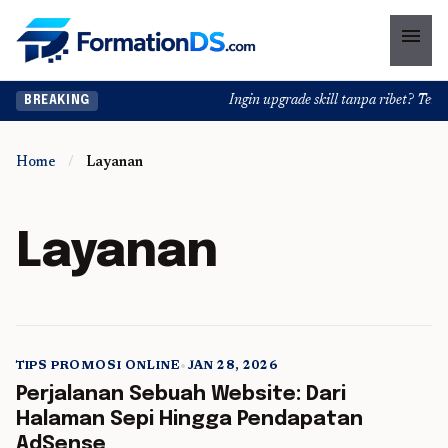
menu
Ingin upgrade skill tanpa ribet? Temuk
BREAKING
Home
/
Layanan
Layanan
TIPS PROMOSI ONLINE
•
JAN 28, 2026
5 min read
Perjalanan Sebuah Website: Dari
Halaman Sepi Hingga Pendapatan
AdSense