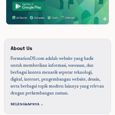
About Us
FormationDS.com adalah website yang hadir
untuk memberikan informasi, wawasan, dan
berbagai konten menarik seputar teknologi,
digital, internet, pengembangan website, desain,
serta berbagai topik modern lainnya yang relevan
dengan perkembangan zaman.
SELENGKAPNYA →