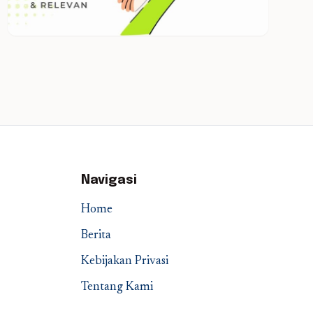
Navigasi
Home
Berita
Kebijakan Privasi
Tentang Kami