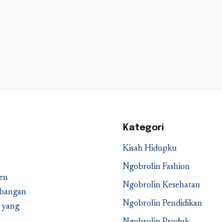
Kategori
Kisah Hidupku
Ngobrolin Fashion
en
Ngobrolin Kesehatan
embangan
Ngobrolin Pendidikan
a yang