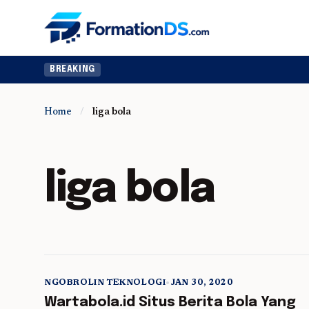
BREAKING
Home
/
liga bola
liga bola
NGOBROLIN TEKNOLOGI
•
JAN 30, 2020
5 min read
Wartabola.id Situs Berita Bola Yang