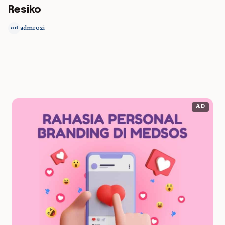
Resiko
admrozi
ad
AD