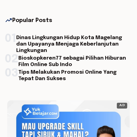
trending_up
Popular Posts
01
Dinas Lingkungan Hidup Kota Magelang
dan Upayanya Menjaga Keberlanjutan
Lingkungan
02
Bioskopkeren77 sebagai Pilihan Hiburan
Film Online Sub Indo
03
Tips Melakukan Promosi Online Yang
Tepat Dan Sukses
AD