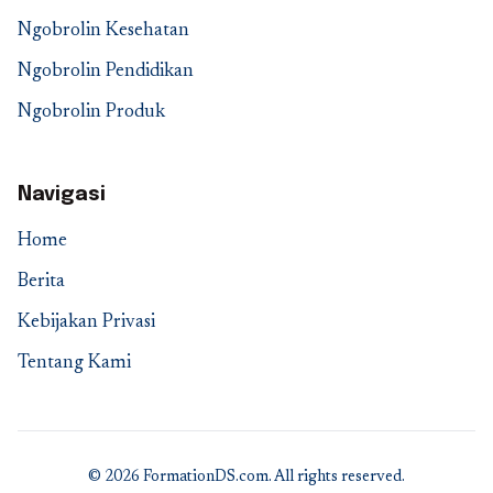
Ngobrolin Kesehatan
Ngobrolin Pendidikan
Ngobrolin Produk
Navigasi
Home
Berita
Kebijakan Privasi
Tentang Kami
© 2026 FormationDS.com. All rights reserved.