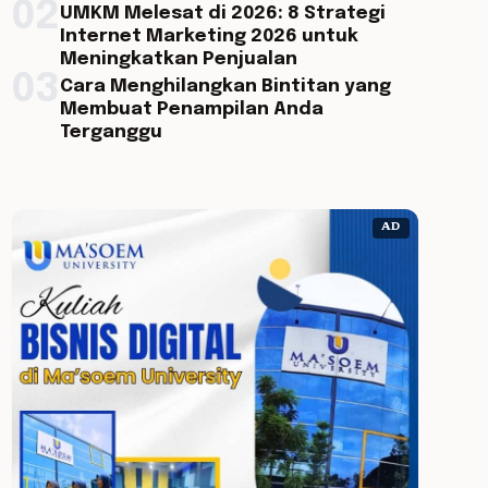
02
UMKM Melesat di 2026: 8 Strategi
Internet Marketing 2026 untuk
Meningkatkan Penjualan
03
Cara Menghilangkan Bintitan yang
Membuat Penampilan Anda
Terganggu
AD