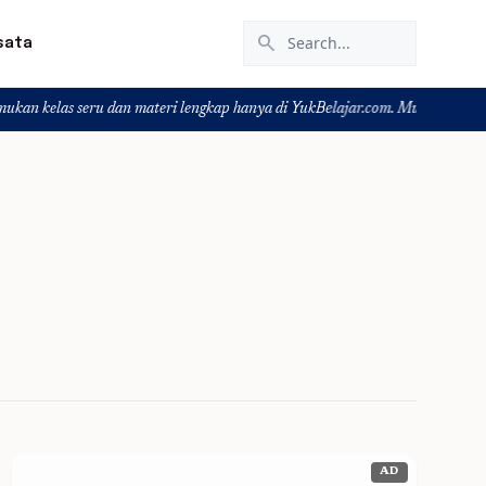
search
sata
seru dan materi lengkap hanya di YukBelajar.com. Mulai langkah suksesmu har
AD